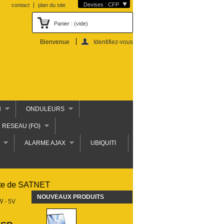
Devises : CFP
contact
plan du site
Panier :
(vide)
Bienvenue
Identifiez-vous
N
ONDULEURS
RESEAU (FO)
ALARME AJAX
UBIQUITI
e de SATNET
NOUVEAUX PRODUITS
 - 5V