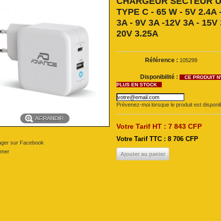
CHARGEUR SECTEUR 
TYPE C - 65 W - 5V 2.4A 
3A - 9V 3A -12V 3A - 15V 
20V 3.25A
Référence :
105299
Disponibilité :
CE PRODUIT N
PLUS EN STOCK
Prévenez-moi lorsque le produit est disponi
AGRANDIR
Votre Tarif HT :
7 843 CFP
Votre Tarif TTC : 8 706 CFP
ager sur Facebook
imer
Ajouter au panier