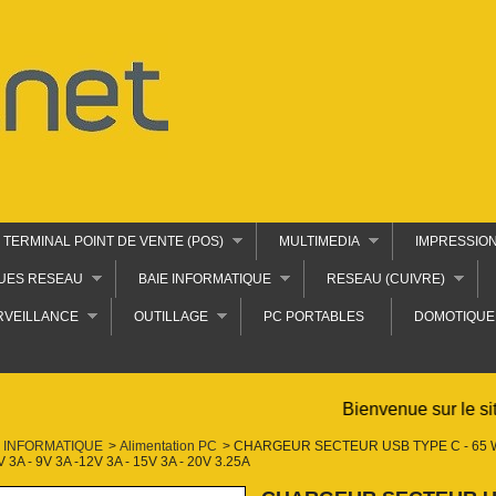
TERMINAL POINT DE VENTE (POS)
MULTIMEDIA
IMPRESSIO
UES RESEAU
BAIE INFORMATIQUE
RESEAU (CUIVRE)
RVEILLANCE
OUTILLAGE
PC PORTABLES
DOMOTIQUE
Bienvenue sur le sit
INFORMATIQUE
>
Alimentation PC
>
CHARGEUR SECTEUR USB TYPE C - 65 W
5V 3A - 9V 3A -12V 3A - 15V 3A - 20V 3.25A