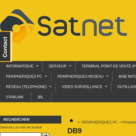
INFORMATIQUE
SERVEUR
TERMINAL POINT DE VENTE (P
PERIPHERIQUES PC
PERIPHERIQUES RESEAU
BAIE INF
RESEAU (TELEPHONE)
VIDEO SURVEILLANCE
OUTILLAG
STARLINK
JBL
RECHERCHER
>
PERIPHERIQUES PC
>
Périphé
Saisissez un nom de produit
DB9