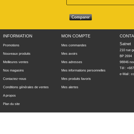
INFORMATION
MON COMPTE
CONTA
Satnet
Promotions
Mes commandes
210 rue ge
Nouveaux produits
Mes avoirs
BP 2694

Meilleures ventes
Mes adresses
98846 no
Tél : +68
Nos magasins
Mes informations personnelles
e-Mail :
c
Contactez-nous
Mes produits favoris
Conditions générales de ventes
Mes alertes
A propos
Plan du site