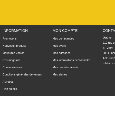
INFORMATION
MON COMPTE
CONTA
Satnet
Promotions
Mes commandes
210 rue ge
Nouveaux produits
Mes avoirs
BP 2694

Meilleures ventes
Mes adresses
98846 no
Tél : +68
Nos magasins
Mes informations personnelles
e-Mail :
c
Contactez-nous
Mes produits favoris
Conditions générales de ventes
Mes alertes
A propos
Plan du site