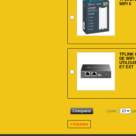
WIFI 6
TPLINK
DE WIF
UTILISA
ET EXT
Lister :
pr
« Précédent