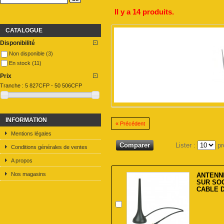
Il y a 14 produits.
CATALOGUE
Disponibilité
Non disponible
(3)
En stock
(11)
Prix
Tranche :
5 827CFP - 50 506CFP
INFORMATION
« Précédent
Mentions légales
Lister :
pr
Conditions générales de ventes
A propos
Nos magasins
ANTENN
SUR SO
CABLE 