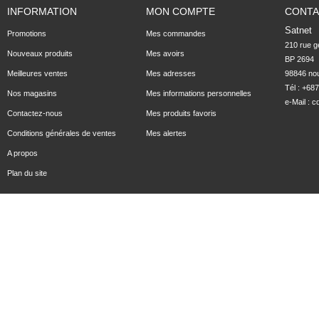
INFORMATION
MON COMPTE
CONTA
Satnet
Promotions
Mes commandes
210 rue ge
Nouveaux produits
Mes avoirs
BP 2694

Meilleures ventes
Mes adresses
98846 no
Tél : +68
Nos magasins
Mes informations personnelles
e-Mail :
c
Contactez-nous
Mes produits favoris
Conditions générales de ventes
Mes alertes
A propos
Plan du site