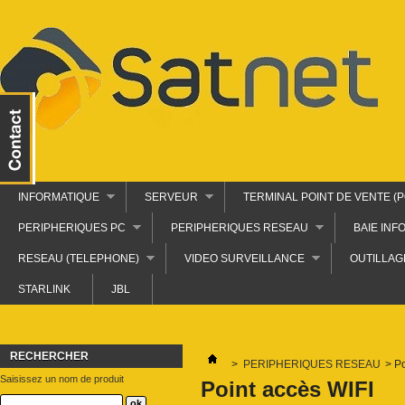
INFORMATIQUE
SERVEUR
TERMINAL POINT DE VENTE (P
PERIPHERIQUES PC
PERIPHERIQUES RESEAU
BAIE INF
RESEAU (TELEPHONE)
VIDEO SURVEILLANCE
OUTILLAG
STARLINK
JBL
RECHERCHER
>
PERIPHERIQUES RESEAU
>
Po
Saisissez un nom de produit
Point accès WIFI