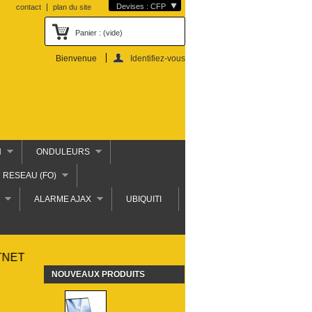
Devises : CFP
contact
plan du site
Panier :
(vide)
Bienvenue
Identifiez-vous
N
ONDULEURS
RESEAU (FO)
ALARME AJAX
UBIQUITI
NOUVEAUX PRODUITS