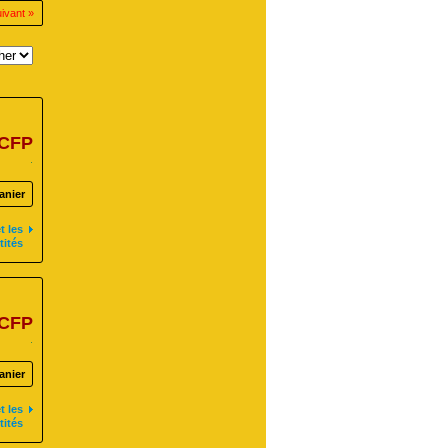
ivant »
 CFP
.
anier
t les
tités
 CFP
.
anier
t les
tités