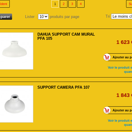
édent
1
2
3
4
Su
Tri
Lister :
produits par page
DAHUA SUPPORT CAM MURAL
PFA 105
1 623
Ajouter au p
Voir le produit e
quan
SUPPORT CAMERA PFA 107
1 843
Ajouter au p
Voir le produit e
quan