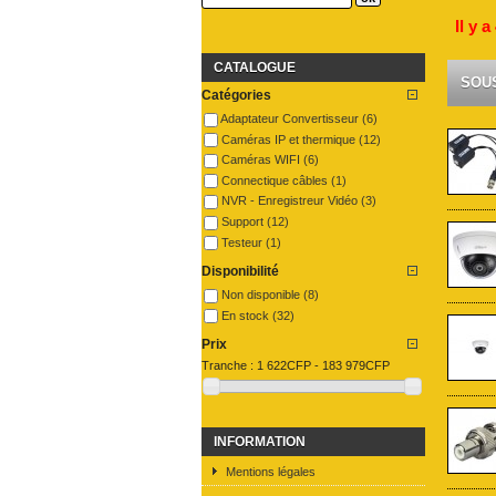
Il y 
CATALOGUE
SOU
Catégories
Adaptateur Convertisseur
(6)
Caméras IP et thermique
(12)
Caméras WIFI
(6)
Connectique câbles
(1)
NVR - Enregistreur Vidéo
(3)
Support
(12)
Testeur
(1)
Disponibilité
Non disponible
(8)
En stock
(32)
Prix
Tranche :
1 622CFP - 183 979CFP
INFORMATION
Mentions légales