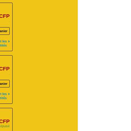
 CFP
.
anier
t les
tités
 CFP
.
anier
t les
tités
 CFP
 épuisé