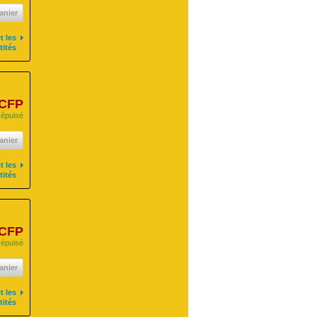
anier
t les
tités
 CFP
 épuisé
anier
t les
tités
 CFP
 épuisé
anier
t les
tités