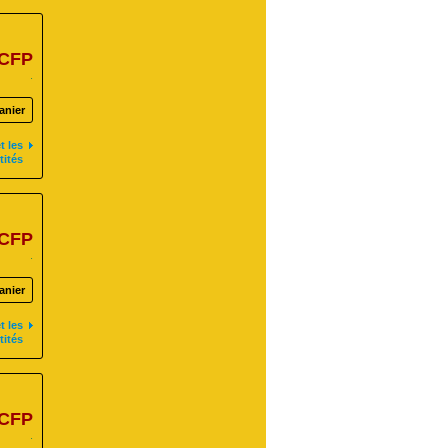
 CFP
.
anier
t les
tités
 CFP
.
anier
t les
tités
 CFP
.