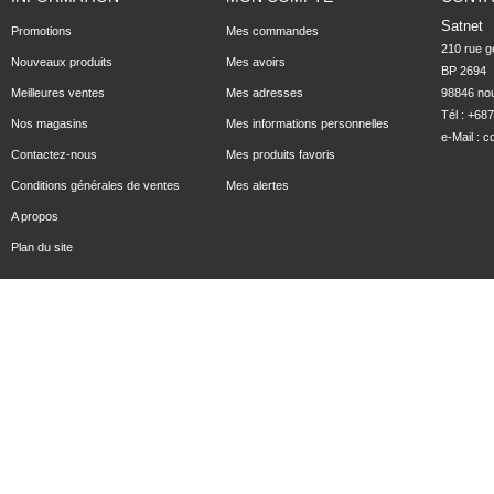
Satnet
Promotions
Mes commandes
210 rue ge
Nouveaux produits
Mes avoirs
BP 2694

Meilleures ventes
Mes adresses
98846 no
Tél : +68
Nos magasins
Mes informations personnelles
e-Mail :
c
Contactez-nous
Mes produits favoris
Conditions générales de ventes
Mes alertes
A propos
Plan du site