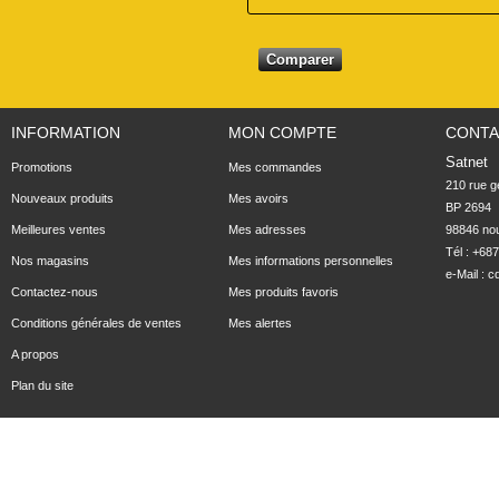
INFORMATION
MON COMPTE
CONTA
Satnet
Promotions
Mes commandes
210 rue ge
Nouveaux produits
Mes avoirs
BP 2694

Meilleures ventes
Mes adresses
98846 no
Tél : +68
Nos magasins
Mes informations personnelles
e-Mail :
c
Contactez-nous
Mes produits favoris
Conditions générales de ventes
Mes alertes
A propos
Plan du site