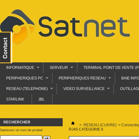
INFORMATIQUE
SERVEUR
TERMINAL POINT DE VENTE (P
PERIPHERIQUES PC
PERIPHERIQUES RESEAU
BAIE INF
RESEAU (TELEPHONE)
VIDEO SURVEILLANCE
OUTILLAG
STARLINK
JBL
RECHERCHER
>
RESEAU (CUIVRE)
>
Connectiq
RJ45 CATEGORIE 6
Saisissez un nom de produit