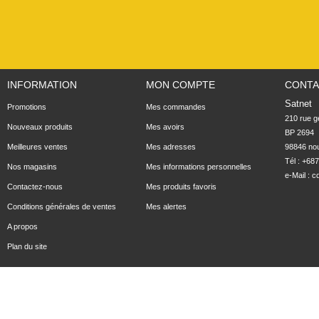
INFORMATION
MON COMPTE
CONTA
Satnet
Promotions
Mes commandes
210 rue ge
Nouveaux produits
Mes avoirs
BP 2694

Meilleures ventes
Mes adresses
98846 no
Tél : +68
Nos magasins
Mes informations personnelles
e-Mail :
c
Contactez-nous
Mes produits favoris
Conditions générales de ventes
Mes alertes
A propos
Plan du site