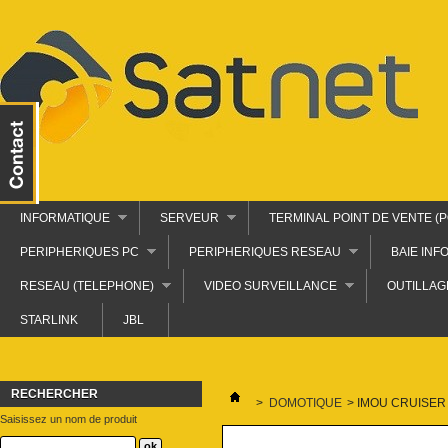
INFORMATIQUE
SERVEUR
TERMINAL POINT DE VENTE (P
PERIPHERIQUES PC
PERIPHERIQUES RESEAU
BAIE INF
RESEAU (TELEPHONE)
VIDEO SURVEILLANCE
OUTILLAG
STARLINK
JBL
RECHERCHER
>
DOMOTIQUE
>
IMOU CRUISER 
Saisissez un nom de produit