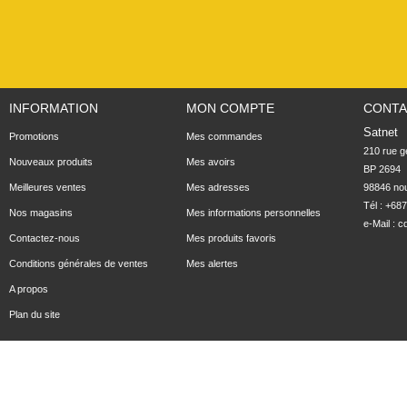
INFORMATION
MON COMPTE
CONTA
Satnet
Promotions
Mes commandes
210 rue ge
Nouveaux produits
Mes avoirs
BP 2694

Meilleures ventes
Mes adresses
98846 no
Tél : +68
Nos magasins
Mes informations personnelles
e-Mail :
c
Contactez-nous
Mes produits favoris
Conditions générales de ventes
Mes alertes
A propos
Plan du site